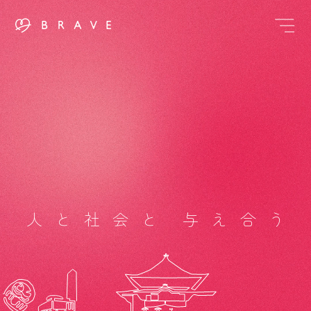
人と社会
と
与え合
う